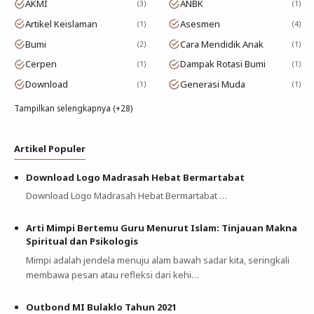
AKMI
ANBK
3
1
Artikel Keislaman
Asesmen
1
4
Bumi
Cara Mendidik Anak
2
1
Cerpen
Dampak Rotasi Bumi
1
1
Download
Generasi Muda
1
1
Tampilkan selengkapnya (+28)
Artikel Populer
Download Logo Madrasah Hebat Bermartabat
Download Logo Madrasah Hebat Bermartabat …
Arti Mimpi Bertemu Guru Menurut Islam: Tinjauan Makna
Spiritual dan Psikologis
Mimpi adalah jendela menuju alam bawah sadar kita, seringkali
membawa pesan atau refleksi dari kehi…
Outbond MI Bulaklo Tahun 2021