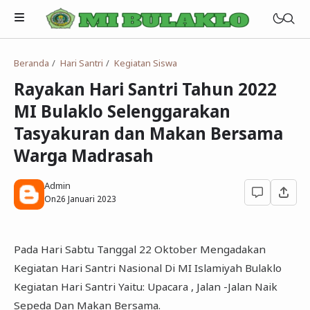
Beranda
Hari Santri
Kegiatan Siswa
Visi MI Bulaklo
Rayakan Hari Santri Tahun 2022
Misi MI Bulaklo
Semua Artikel
MI Bulaklo Selenggarakan
Sejarah MI Bulaklo
Tasyakuran dan Makan Bersama
Warga Madrasah
Admin
On
26 Januari 2023
RDM
Emis
Pada Hari Sabtu Tanggal 22 Oktober Mengadakan
E-Learning
Kegiatan Hari Santri Nasional Di MI Islamiyah Bulaklo
Simpatika
CBT
Kegiatan Hari Santri Yaitu: Upacara , Jalan -Jalan Naik
Sepeda Dan Makan Bersama.