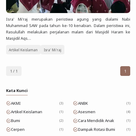
Isra' Mi'raj merupakan peristiwa agung yang dialami Nabi
Muhammad SAW pada tahun ke-10 kenabian. Dalam peristiwa ini,
Rasulullah melakukan perjalanan malam dari Masjidil Haram ke
Masjidil Aqs…
Artikel Keislaman
Isra' Mi'raj
1 / 1
1
Kata Kunci
AKMI
ANBK
3
1
Artikel Keislaman
Asesmen
1
4
Bumi
Cara Mendidik Anak
2
1
Cerpen
Dampak Rotasi Bumi
1
1