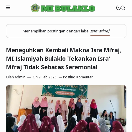
Visi MI Bulaklo
Menampilkan postingan dengan label
Isra' Mi'raj
Misi MI Bulaklo
Semua Artikel
Meneguhkan Kembali Makna Isra Mi'raj,
Sejarah MI Bulaklo
MI Islamiyah Bulaklo Tekankan Isra'
Mi'raj Tidak Sebatas Seremonial
Oleh
Admin
On
9 Feb 2026
Posting Komentar
RDM
Emis
E-Learning
Simpatika
CBT