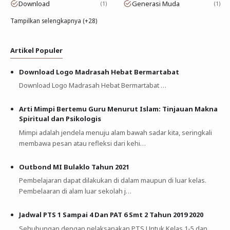
Download
Generasi Muda
1
1
Tampilkan selengkapnya (+28)
Artikel Populer
Download Logo Madrasah Hebat Bermartabat
Download Logo Madrasah Hebat Bermartabat …
Arti Mimpi Bertemu Guru Menurut Islam: Tinjauan Makna
Spiritual dan Psikologis
Mimpi adalah jendela menuju alam bawah sadar kita, seringkali
membawa pesan atau refleksi dari kehi…
Outbond MI Bulaklo Tahun 2021
Pembelajaran dapat dilakukan di dalam maupun di luar kelas.
Pembelaaran di alam luar sekolah j…
Jadwal PTS 1 Sampai 4 Dan PAT 6 Smt 2 Tahun 2019 2020
Sehubungan dengan pelaksanakan PTS Untuk Kelas 1-5 dan