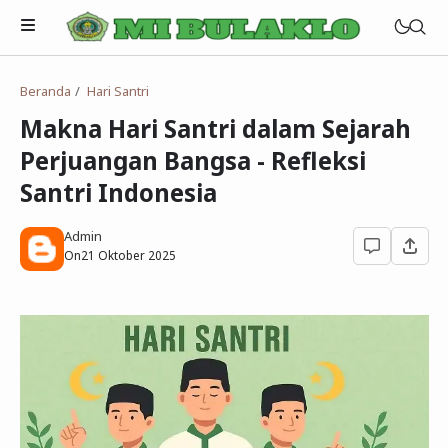
Beranda
Hari Santri
Visi MI Bulaklo
Makna Hari Santri dalam Sejarah
Misi MI Bulaklo
Semua Artikel
Perjuangan Bangsa - Refleksi
Sejarah MI Bulaklo
Santri Indonesia
Admin
On
21 Oktober 2025
RDM
Emis
E-Learning
Simpatika
CBT