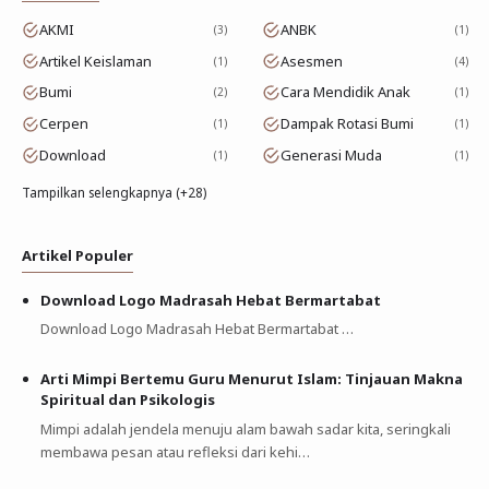
AKMI
ANBK
3
1
Artikel Keislaman
Asesmen
1
4
Bumi
Cara Mendidik Anak
2
1
Cerpen
Dampak Rotasi Bumi
1
1
Download
Generasi Muda
1
1
Tampilkan selengkapnya (+28)
Artikel Populer
Download Logo Madrasah Hebat Bermartabat
Download Logo Madrasah Hebat Bermartabat …
Arti Mimpi Bertemu Guru Menurut Islam: Tinjauan Makna
Spiritual dan Psikologis
Mimpi adalah jendela menuju alam bawah sadar kita, seringkali
membawa pesan atau refleksi dari kehi…