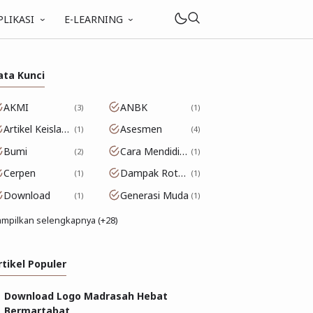
PLIKASI
E-LEARNING
ata Kunci
AKMI
ANBK
3
1
Artikel Keislaman
Asesmen
1
4
Bumi
Cara Mendidik Anak
2
1
Cerpen
Dampak Rotasi Bumi
1
1
Download
Generasi Muda
1
1
mpilkan selengkapnya (+28)
rtikel Populer
Download Logo Madrasah Hebat
Bermartabat