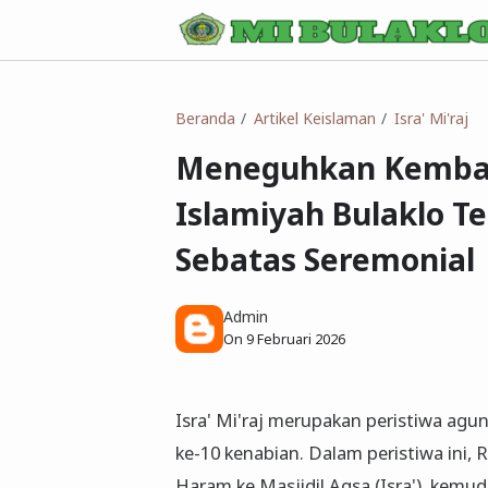
Beranda
Artikel Keislaman
Isra' Mi'raj
Meneguhkan Kembali
Islamiyah Bulaklo Te
Sebatas Seremonial
Admin
On
9 Februari 2026
Isra' Mi'raj merupakan peristiwa a
ke-10 kenabian. Dalam peristiwa ini, 
Haram ke Masjidil Aqsa (Isra'), kemu