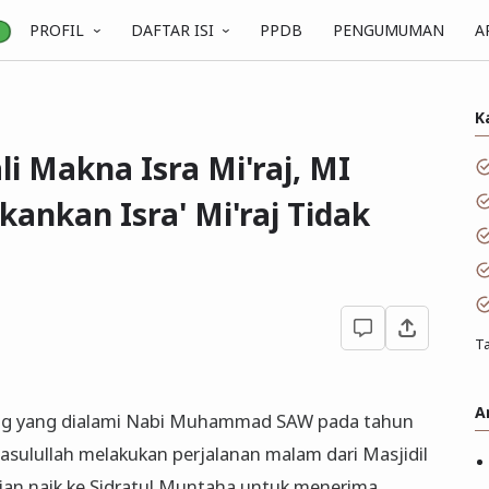
PROFIL
DAFTAR ISI
PPDB
PENGUMUMAN
A
K
 Makna Isra Mi'raj, MI
kankan Isra' Mi'raj Tidak
Ta
A
gung yang dialami Nabi Muhammad SAW pada tahun
Rasulullah melakukan perjalanan malam dari Masjidil
dian naik ke Sidratul Muntaha untuk menerima